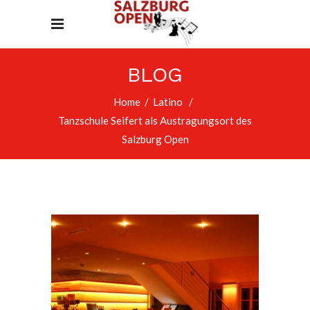
BLOG
Home
/
Latino
/
Tanzschule Seifert als Austragungsort des
Salzburg Open