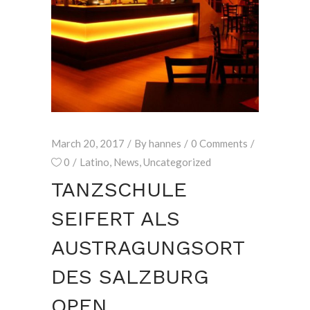
March 20, 2017
By
hannes
0 Comments
0
Latino
,
News
,
Uncategorized
TANZSCHULE
SEIFERT ALS
AUSTRAGUNGSORT
DES SALZBURG
OPEN